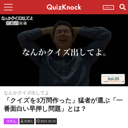
ログイン
なんかクイズ出してよ
「クイズを3万問作った」猛者が選ぶ「一
番面白い早押し問題」とは？
コラム
宮原仁
2022.10.22