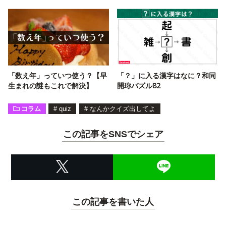
「数え年」っていつ使う？【早
「？」に入る漢字はなに？和同
生まれの謎もこれで解決】
開珎パズル82
コラム
#
quiz
#
なんかクイズ出してよ
この記事をSNSでシェア
この記事を書いた人