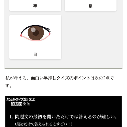
手
足
目
私が考える、
面白い早押しクイズのポイント
は次の2点で
す。