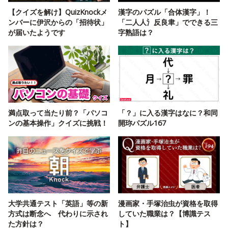
【クイズを解け】QuizKnockメ
漢字のパズル「合体漢字」！
ンバーに伊沢からの「招待状」
「二人人氵反良聿」でできる三
が届いたようです
字熟語は？
満点取って当たり前？「パソコ
「？」に入る漢字はなに？和同
ンの基本操作」クイズに挑戦！
開珎パズル167
大学共通テスト「英語」等の新
漫画家・手塚治虫が資格を取得
方式は断念へ 代わりに示され
していた職業は？【博識テス
た方針は？
ト】