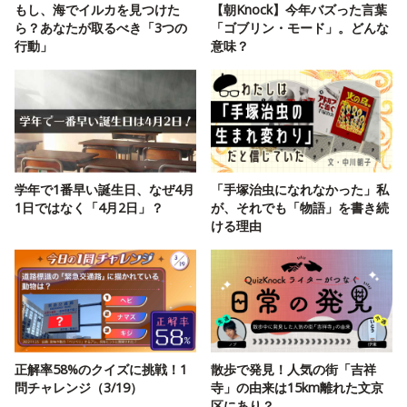
もし、海でイルカを見つけた
【朝Knock】今年バズった言葉
ら？あなたが取るべき「3つの
「ゴブリン・モード」。どんな
行動」
意味？
学年で1番早い誕生日、なぜ4月
「手塚治虫になれなかった」私
1日ではなく「4月2日」？
が、それでも「物語」を書き続
ける理由
正解率58%のクイズに挑戦！1
散歩で発見！人気の街「吉祥
問チャレンジ（3/19）
寺」の由来は15km離れた文京
区にあり？