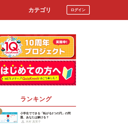
カテゴリ
ログイン
社会
スポーツ
時事ニュース
特集
ランキング
小学生でできる「転がる2つの円」の問
題、あなたは解ける？
木村 真実子