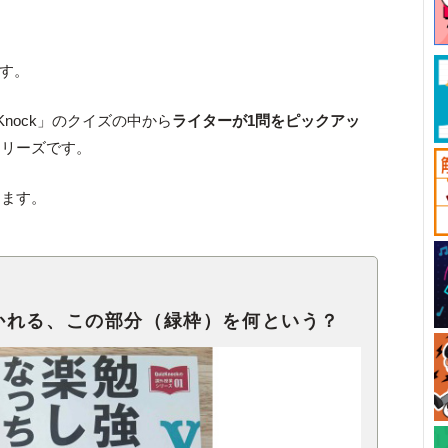
です。
Knock」のクイズの中から
ライターが1問をピックアッ
シリーズです。
します。
かれる、この部分（緑枠）を何という？