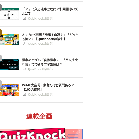
「？」に入る漢字はなに？和同開珎パズ
ル177
QuizKnock編集部
ふくらP×東問「海派？山派？」「どっち
も怖い」【QuizKnock雑談中】
QuizKnock編集部
漢字のパズル「合体漢字」！「又火土火
忄言」でできる二字熟語は？
QuizKnock編集部
WHAT大会長・東言だけど質問ある？
【100の質問】
QuizKnock編集部
連載企画