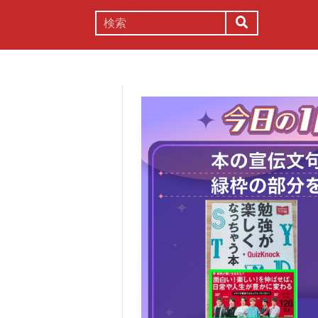
謎解き
コラム
常識
理系