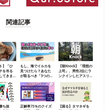
関連記事
ト】「ひ
もし、海でイルカを
【朝Knock】「理想の
テを吊る
見つけたら？あなた
上司」、男性2位にラ
してきま
が取るべき「3つの行
ンクインしたアスリ
動」
ートは？
勝ち抜
正解率73％のクイズ
【困る】タマネギを