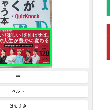
帯
ベルト
はちまき