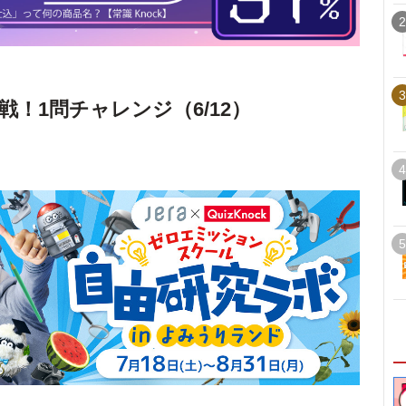
2
3
戦！1問チャレンジ（6/12）
4
5