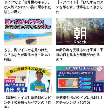
ドイツでは「信号機のキャラ」
【レアバイト】「ひたすらホタ
が人気？かわいい姿に隠された
テを吊るす」仕事をしてきまし
悲しい歴史
た
もし、海でイルカを見つけた
年齢詐称を見破るのは手首！手
ら？あなたが取るべき「3つの
首の何を見ると年齢がわかる
行動」
の？
【高校生クイズ】決勝戦の大ピ
正解率41％のクイズに挑戦！1
ンチ！私を救ったペアとの「約
問チャレンジ（10/15）
束」