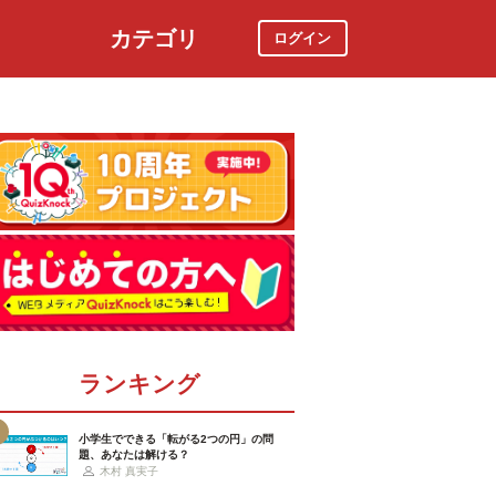
カテゴリ
ログイン
社会
スポーツ
時事ニュース
特集
ランキング
小学生でできる「転がる2つの円」の問
題、あなたは解ける？
木村 真実子