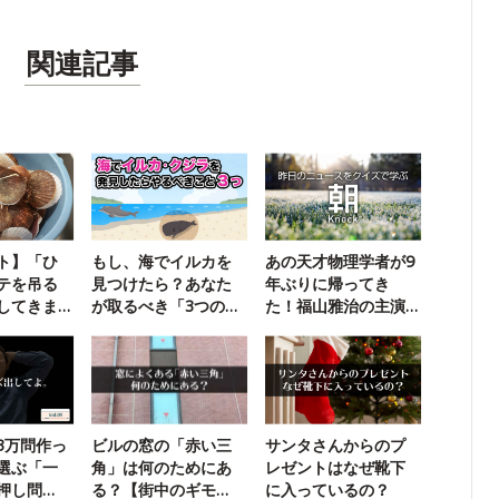
関連記事
ト】「ひ
もし、海でイルカを
あの天才物理学者が9
テを吊る
見つけたら？あなた
年ぶりに帰ってき
してきま
が取るべき「3つの行
た！福山雅治の主演
動」
映画は？
3万問作っ
ビルの窓の「赤い三
サンタさんからのプ
選ぶ「一
角」は何のためにあ
レゼントはなぜ靴下
押し問
る？【街中のギモ
に入っているの？