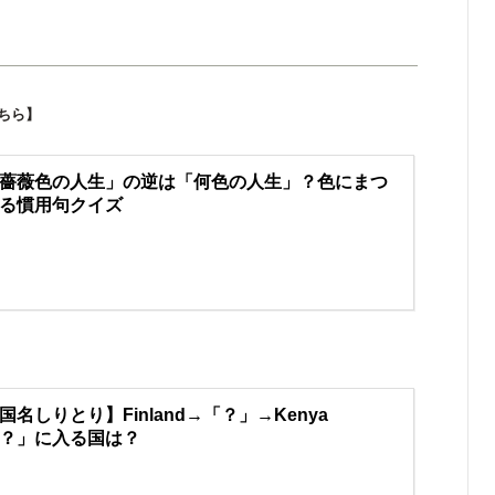
ちら】
薔薇色の人生」の逆は「何色の人生」？色にまつ
る慣用句クイズ
国名しりとり】Finland→「？」→Kenya
？」に入る国は？