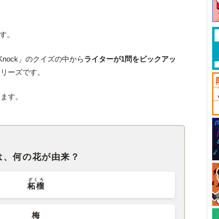
です。
Knock」のクイズの中から
ライターが1問をピックアッ
シリーズです。
します。
は、何の花が由来？
ざくろ
柘榴
梅