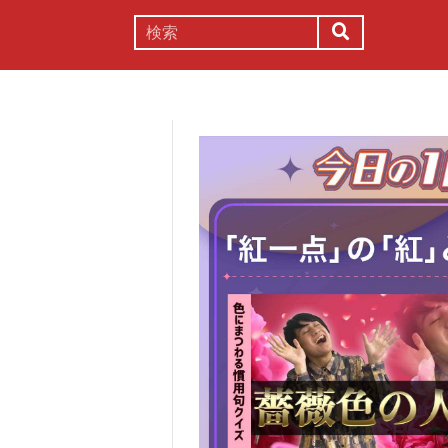
謎解き
コラム
常識
理系