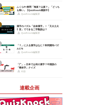
ふくらP×東問「海派？山派？」「どっち
も怖い」【QuizKnock雑談中】
QuizKnock編集部
漢字のパズル「合体漢字」！「又火土火
忄言」でできる二字熟語は？
QuizKnock編集部
「？」に入る漢字はなに？和同開珎パズ
ル176
QuizKnock編集部
「广」←日本では何の漢字？中国語の
「簡体字」クイズ
刈谷
連載企画