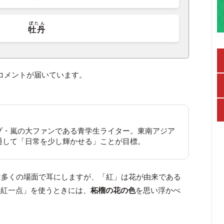
ぼたん
牡丹
コメントが届いています。
プ・嵐の大ファンである青学生ライター。東南アジア
通して「日常を少し輝かせる」ことが目標。
多くの場面で耳にしますが、「紅」は花が由来である
「紅一点」を使うときには、
柘榴の花の色
を思い浮かべ