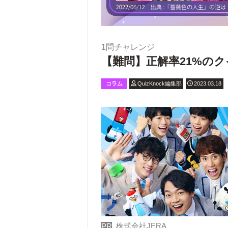
1問チャレンジ
【難問】正解率21%のク
コラム
QuizKnock編集部
2023.03.18
株式会社JERA
PR