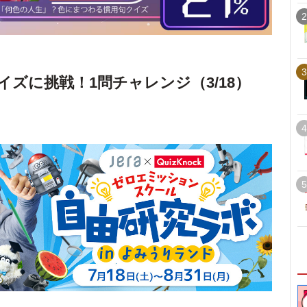
2
3
イズに挑戦！1問チャレンジ（3/18）
4
5