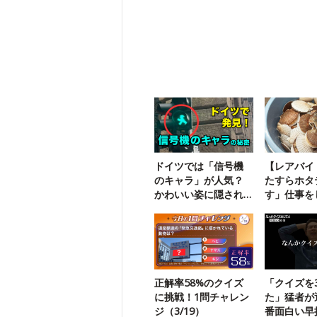
ドイツでは「信号機
【レアバイ
のキャラ」が人気？
たすらホタ
かわいい姿に隠され
す」仕事を
た悲しい歴史
した
正解率58%のクイズ
「クイズを
に挑戦！1問チャレン
た」猛者が
ジ（3/19）
番面白い早