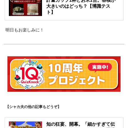
計量カップ1杯とお米1合。容積が
大きいのはどっち？【博識テス
ト】
明日もお楽しみに！
【シャカ夫の他の記事もどうぞ】
知の狂宴、開幕。「細かすぎて伝