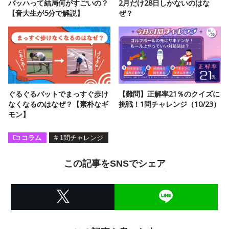
バッハって結局何がすごいの？
2月だけ28日しかないのはな
【音大生が5分で解説】
ぜ？
ぐるぐるバットでまっすぐ歩け
【難問】正解率21％のクイズに
なくなるのはなぜ？【素朴なギ
挑戦！1問チャレンジ（10/23）
モン】
コラム
#
1問チャレンジ
この記事をSNSでシェア