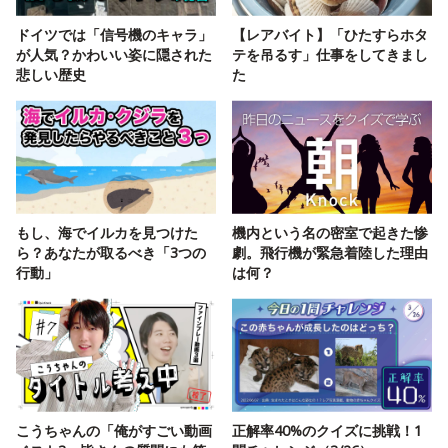
ドイツでは「信号機のキャラ」
【レアバイト】「ひたすらホタ
が人気？かわいい姿に隠された
テを吊るす」仕事をしてきまし
悲しい歴史
た
もし、海でイルカを見つけた
機内という名の密室で起きた惨
ら？あなたが取るべき「3つの
劇。飛行機が緊急着陸した理由
行動」
は何？
こうちゃんの「俺がすごい動画
正解率40%のクイズに挑戦！1