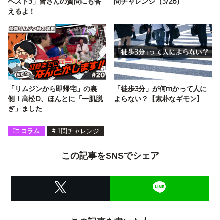
ベスト3」皆さんの質問にも答
問チャレンジ（3/26）
えるよ！
「リムジンから即帰宅」の裏
「徒歩3分」が何mかって人に
側！高松D、ほんとに「一肌脱
よらない？【素朴なギモン】
ぎ」ました
コラム
#
1問チャレンジ
この記事をSNSでシェア