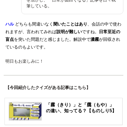
筆している。
ハル
どちらも間違いなく
聞いたことはあり
、会話の中で使わ
れますが、言われてみれば
説明が難しい
ですね。
日常至近の
盲点
を突いた問題だと感じました。解説中で
濃霧
が回収され
ているのもよいです。
明日もお楽しみに！
【今回紹介したクイズがある記事はこちら】
「霧（きり）」と「靄（もや）」
の違い、知ってる？【ものしり5】