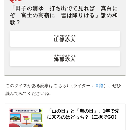
「田子の浦ゆ 打ち出でて見れば 真白に
ぞ 富士の髙嶺に 雪は降りける」誰の和
歌？
やまべのあかひと
山部赤人
うみべのあかひと
海部赤人
このクイズがある記事はこちら↓（ライター：
直路
）、ぜひ
読んでみてくださいね。
「山の日」と「海の日」、1年で先
に来るのはどっち？【二択でGO】