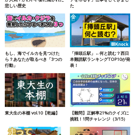
悲しい歴史
た
もし、海でイルカを見つけた
「挿頭丘駅」←何と読む？西日
ら？あなたが取るべき「3つの
本難読駅ランキングTOP10が発
行動」
表！
東大生の本棚 vol.10【乾編】
【難問】正解率21%のクイズに
挑戦！1問チャレンジ（3/15）