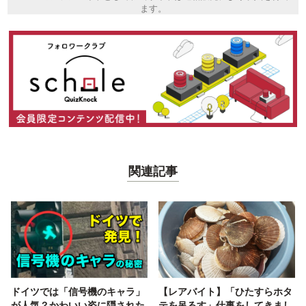
ます。
関連記事
ドイツでは「信号機のキャラ」
【レアバイト】「ひたすらホタ
が人気？かわいい姿に隠された
テを吊るす」仕事をしてきまし