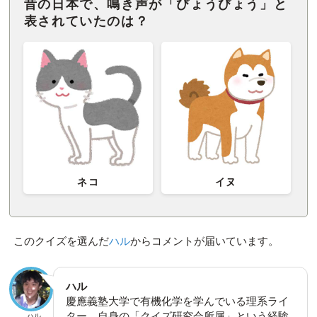
昔の日本で、鳴き声が「びょうびょう」と
表されていたのは？
ネコ
イヌ
このクイズを選んだ
ハル
からコメントが届いています。
ハル
慶應義塾大学で有機化学を学んでいる理系ライ
ター。自身の「クイズ研究会所属」という経験
ハル