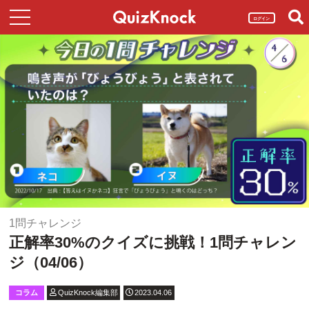
ログイン
1問チャレンジ
正解率30%のクイズに挑戦！1問チャレン
ジ（04/06）
コラム
QuizKnock編集部
2023.04.06