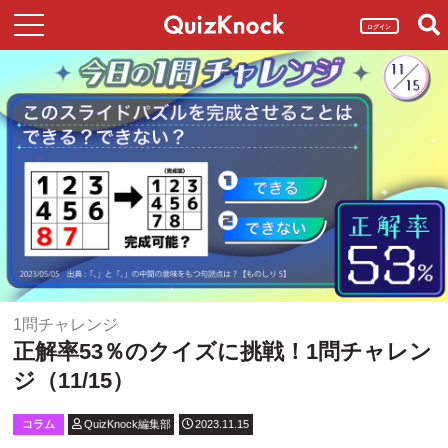
ログイン
1問チャレンジ
正解率53％のクイズに挑戦！1問チャレン
ジ（11/15）
コラム
QuizKnock編集部
2023.11.15