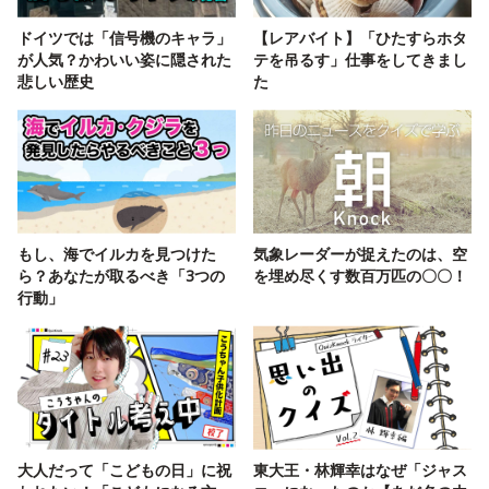
ドイツでは「信号機のキャラ」
【レアバイト】「ひたすらホタ
が人気？かわいい姿に隠された
テを吊るす」仕事をしてきまし
悲しい歴史
た
もし、海でイルカを見つけた
気象レーダーが捉えたのは、空
ら？あなたが取るべき「3つの
を埋め尽くす数百万匹の〇〇！
行動」
大人だって「こどもの日」に祝
東大王・林輝幸はなぜ「ジャス