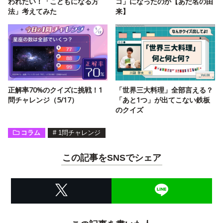
われたい！「こどもになる方
コ」になったのか【あだ名の由
法」考えてみた
来】
正解率70%のクイズに挑戦！1
「世界三大料理」全部言える？
問チャレンジ（5/17）
「あと1つ」が出てこない鉄板
のクイズ
コラム
#
1問チャレンジ
この記事をSNSでシェア