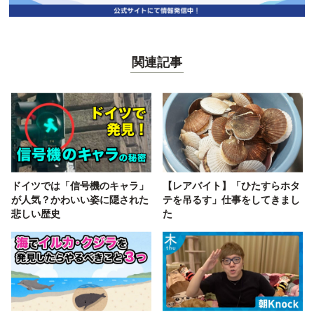
関連記事
ドイツでは「信号機のキャラ」
【レアバイト】「ひたすらホタ
が人気？かわいい姿に隠された
テを吊るす」仕事をしてきまし
悲しい歴史
た