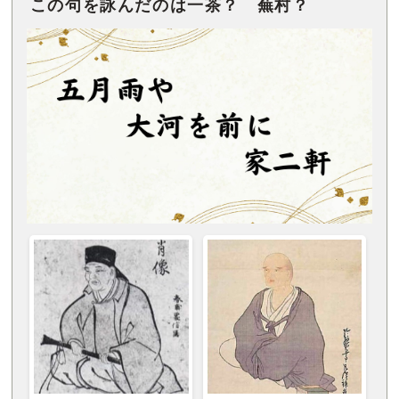
この句を詠んだのは一茶？ 蕪村？