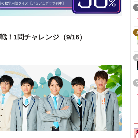
2
3
戦！1問チャレンジ（9/16）
4
5