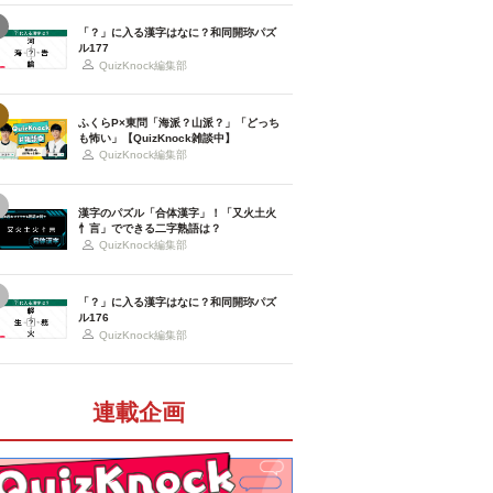
「？」に入る漢字はなに？和同開珎パズ
ル177
QuizKnock編集部
ふくらP×東問「海派？山派？」「どっち
も怖い」【QuizKnock雑談中】
QuizKnock編集部
漢字のパズル「合体漢字」！「又火土火
忄言」でできる二字熟語は？
QuizKnock編集部
「？」に入る漢字はなに？和同開珎パズ
ル176
QuizKnock編集部
連載企画