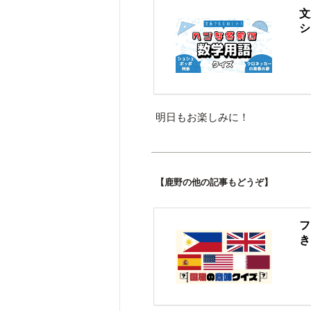
文
シ
明日もお楽しみに！
【鹿野の他の記事もどうぞ】
フ
き