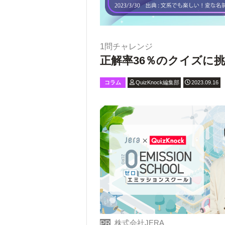
1問チャレンジ
正解率36％のクイズに挑
コラム
QuizKnock編集部
2023.09.16
株式会社JERA
PR