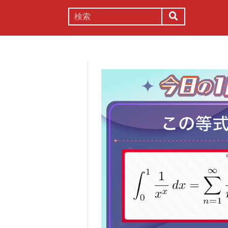
謎解き
コラム
常識
理系