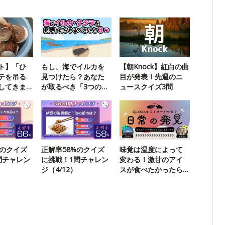
ト】「ひ
もし、海でイルカを
【朝Knock】紅白の曲
テを吊る
見つけたら？あなた
目が発表！先週のニ
してきま
が取るべき「3つの行
ュースクイズ3問
動」
％のクイズ
正解率58%のクイズ
味覚は温度によって
問チャレン
に挑戦！1問チャレン
変わる！激甘のアイ
ジ（4/12）
スが食べたかったら
溶かせ