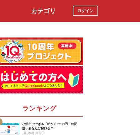
カテゴリ
ログイン
社会
スポーツ
時事ニュース
特集
ランキング
小学生でできる「転がる2つの円」の問
題、あなたは解ける？
木村 真実子