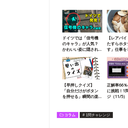
ドイツでは「信号機
【レアバイ
のキャラ」が人気？
たすらホタ
かわいい姿に隠され
す」仕事を
た悲しい歴史
した
【早押しクイズ】
正解率66
「自分だけがボタン
に挑戦！1
を押せる」瞬間の楽
ジ（11/5）
しさと快感
コラム
#
1問チャレンジ