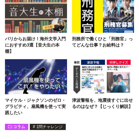
パリからお届け！海外文学入門
刑務所で働くひと「刑務官」っ
におすすめ3選【音大生の本
てどんな仕事？お給料は？
棚】
マイケル・ジャクソンのゼロ・
津波警報を、地震後すぐに出せ
グラビティ、扇風機を使って実
るのはなぜ？【じっくり解説】
践したい
コラム
#
1問チャレンジ