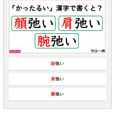
顔
弛い
肩
弛い
腕
弛い