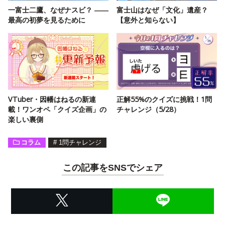
一富士二鷹、なぜナスビ？ ――
富士山はなぜ「文化」遺産？
最高の初夢を見るために
【意外と知らない】
VTuber・因幡はねるの新連
正解55%のクイズに挑戦！1問
載！ワンオペ「クイズ企画」の
チャレンジ（5/28）
楽しい裏側
コラム
#
1問チャレンジ
この記事をSNSでシェア