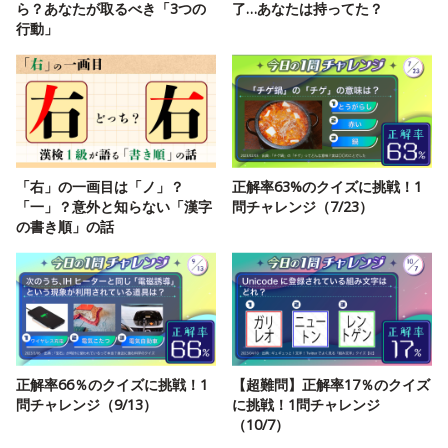
ら？あなたが取るべき「3つの
了…あなたは持ってた？
行動」
「右」の一画目は「ノ」？
正解率63%のクイズに挑戦！1
「一」？意外と知らない「漢字
問チャレンジ（7/23）
の書き順」の話
正解率66％のクイズに挑戦！1
【超難問】正解率17％のクイズ
問チャレンジ（9/13）
に挑戦！1問チャレンジ
（10/7）