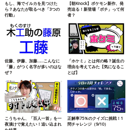
もし、海でイルカを見つけた
【朝Knock】ポケモン新作、発
ら？あなたが取るべき「3つの
売迫る！新登場「ボチ」って何
行動」
者？
佐藤、伊藤、加藤……こんなに
「ホケミ」とは何の略？誕生の
「藤」がつく名字が多いのはな
理由を考えてみた【気になるこ
ぜ？
とば】
こうちゃん、「百人一首」を一
正解率75％のクイズに挑戦！1
夜漬けで覚えたい！追い込まれ
問チャレンジ（9/10）
た結果…