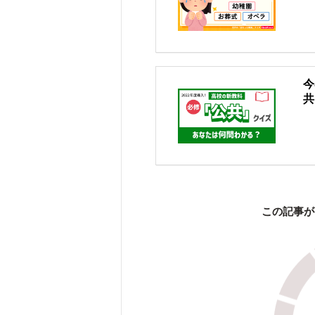
今
共
この記事が