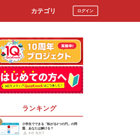
カテゴリ
ログイン
社会
スポーツ
時事ニュース
特集
ランキング
小学生でできる「転がる2つの円」の問
題、あなたは解ける？
木村 真実子