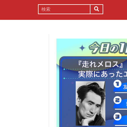
謎解き
コラム
常識
理系