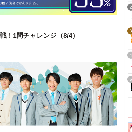
2
3
戦！1問チャレンジ（8/4）
4
5