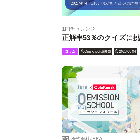
1問チャレンジ
正解率53％のクイズに挑
コラム
QuizKnock編集部
2023.08.04
株式会社JERA
PR