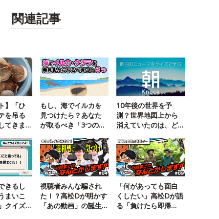
関連記事
ト】「ひ
もし、海でイルカを
10年後の世界を予
テを吊る
見つけたら？あなた
測？世界地図上から
してきま
が取るべき「3つの行
消えていたのは、ど
動」
この国？
できるし
視聴者みんな騙され
「何があっても面白
うまいこ
た！？高松Dが明かす
くしたい」高松Dが語
」クイズ
「あの動画」の誕生
る「負けたら即帰
秘話
宅」企画の裏側