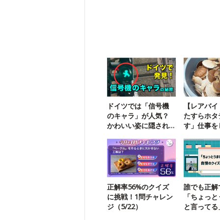
ドイツでは「信号機
【レアバイ
のキャラ」が人気？
たすらホタ
かわいい姿に隠され
す」仕事を
た悲しい歴史
した
正解率56%のクイズ
誰でも正解
に挑戦！1問チャレン
「ちょっと
ジ（5/22）
と言ってる
を見てくれ