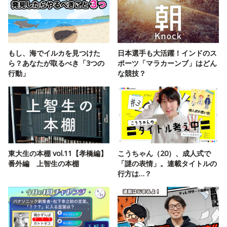
もし、海でイルカを見つけた
日本選手も大活躍！インドのス
ら？あなたが取るべき「3つの
ポーツ「マラカーンブ」はどん
行動」
な競技？
東大生の本棚 vol.11【孝橋編】
こうちゃん（20）、成人式で
番外編 上智生の本棚
「謎の表情」。連載タイトルの
行方は…？