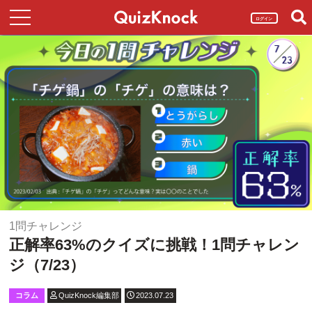
ログイン
1問チャレンジ
正解率63%のクイズに挑戦！1問チャレン
ジ（7/23）
コラム
QuizKnock編集部
2023.07.23