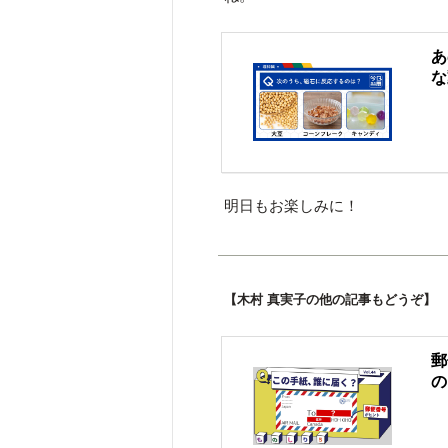
あ
な
明日もお楽しみに！
【木村 真実子の他の記事もどうぞ】
郵
の