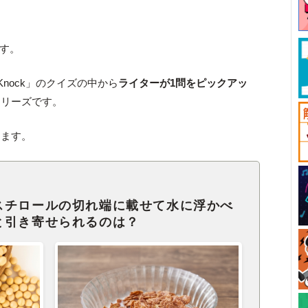
です。
Knock」のクイズの中から
ライターが1問をピックアッ
シリーズです。
します。
スチロールの切れ端に載せて水に浮かべ
と引き寄せられるのは？