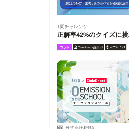
1問チャレンジ
正解率42%のクイズに挑
コラム
QuizKnock編集部
2023.07.21
株式会社JERA
PR