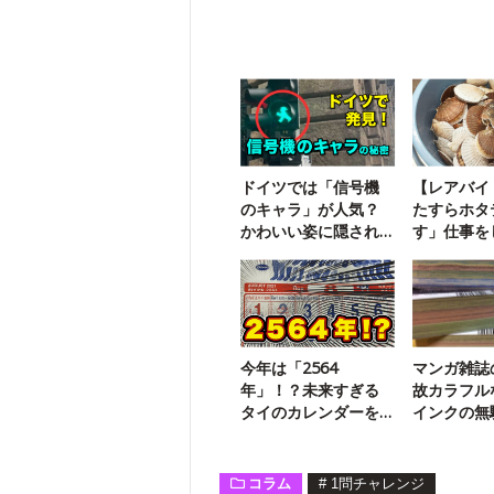
ドイツでは「信号機
【レアバイ
のキャラ」が人気？
たすらホタ
かわいい姿に隠され
す」仕事を
た悲しい歴史
した
今年は「2564
マンガ雑誌
年」！？未来すぎる
故カラフル
タイのカレンダーを
インクの無
調査してみた
ね？
コラム
#
1問チャレンジ