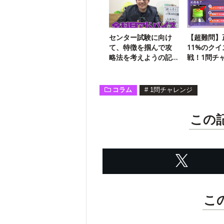
センター試験に向け
【超難問】
て、特徴を掴んで攻
11%のク
略法を考えようの記
戦！1問チ
事
（7/3）
コラム
#
1問チャレンジ
この
こ