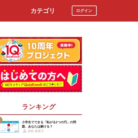
カテゴリ
ログイン
社会
スポーツ
時事ニュース
特集
ランキング
小学生でできる「転がる2つの円」の問
題、あなたは解ける？
木村 真実子