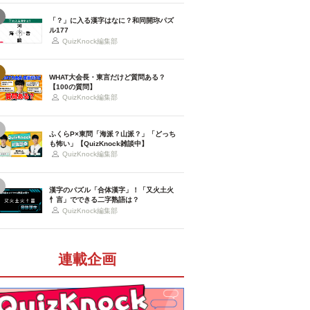
「？」に入る漢字はなに？和同開珎パズ
ル177
QuizKnock編集部
WHAT大会長・東言だけど質問ある？
【100の質問】
QuizKnock編集部
ふくらP×東問「海派？山派？」「どっち
も怖い」【QuizKnock雑談中】
QuizKnock編集部
漢字のパズル「合体漢字」！「又火土火
忄言」でできる二字熟語は？
QuizKnock編集部
連載企画