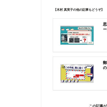
【木村 真実子の他の記事もどうぞ】
思
ー
郵
の
この記事が