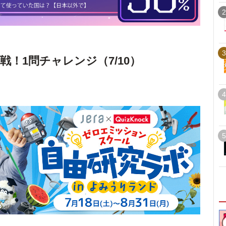
2
3
戦！1問チャレンジ（7/10）
4
5