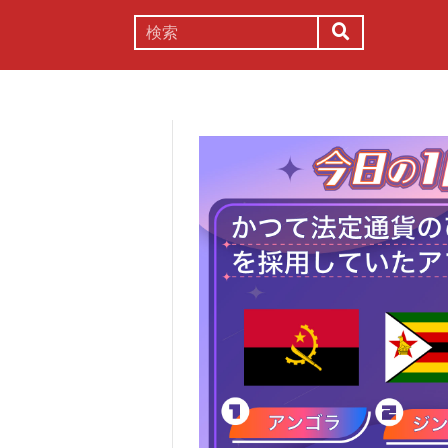
謎解き
コラム
常識
理系