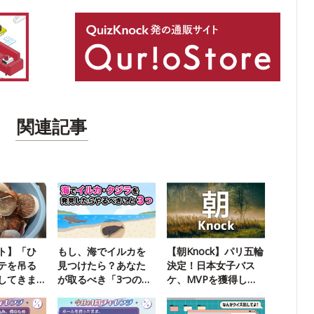
関連記事
ト】「ひ
もし、海でイルカを
【朝Knock】パリ五輪
テを吊る
見つけたら？あなた
決定！日本女子バス
してきま
が取るべき「3つの行
ケ、MVPを獲得した
動」
選手は？