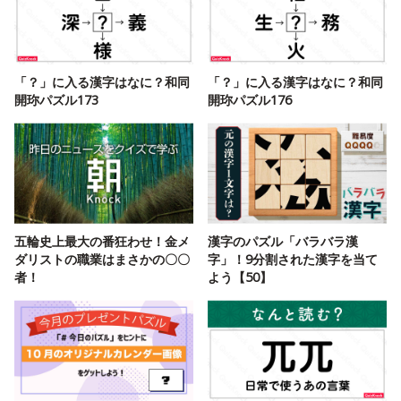
「？」に入る漢字はなに？和同
「？」に入る漢字はなに？和同
開珎パズル173
開珎パズル176
五輪史上最大の番狂わせ！金メ
漢字のパズル「バラバラ漢
ダリストの職業はまさかの〇〇
字」！9分割された漢字を当て
者！
よう【50】