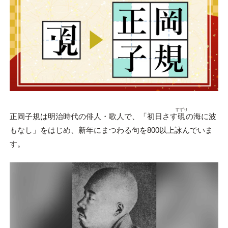
すずり
正岡子規は明治時代の俳人・歌人で、「初日さす
硯
の海に波
もなし」をはじめ、新年にまつわる句を800以上詠んでいま
す。