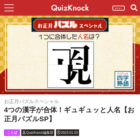
ログイン
お正月パズルスペシャル
4つの漢字が合体！ギュギュッと人名【お
正月パズルSP】
ことば
QuizKnock編集部
2023.01.03