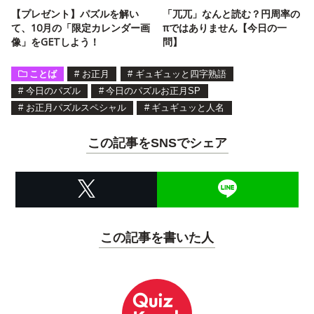
【プレゼント】パズルを解い
「兀兀」なんと読む？円周率の
て、10月の「限定カレンダー画
πではありません【今日の一
像」をGETしよう！
問】
ことば
#
お正月
#
ギュギュッと四字熟語
#
今日のパズル
#
今日のパズルお正月SP
#
お正月パズルスペシャル
#
ギュギュッと人名
この記事をSNSでシェア
この記事を書いた人