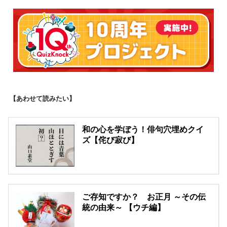
【あわせて読みたい】
和の心を学ぼう！俳句穴埋めクイ
ズ【侘び寂び】
ご存知ですか？ お正月 ～その伝
統の由来～ 【ウチ編】