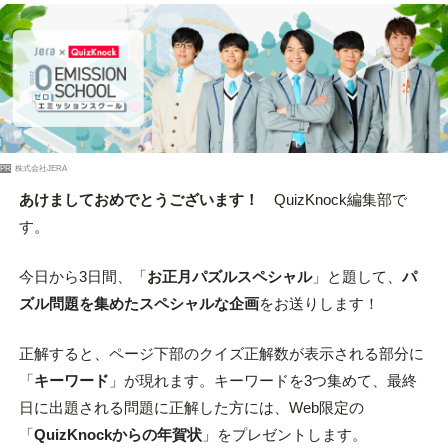
PR
株式会社JERA
あけましておめでとうございます！
QuizKnock編集部で
す。
今日から3日間、「
お正月パズルスペシャル
」と題して、
パ
ズル問題を集めたスペシャルな企画
をお送りします！
正解すると、ページ下部のクイズ正解数が表示される部分に
「
キーワード
」が現れます。キーワードを3つ集めて、最終
日に出題される問題に正解した方には、Web限定の
「
QuizKnockからの年賀状
」をプレゼントします。