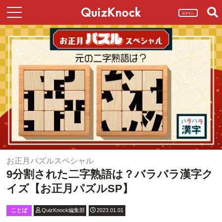
ログイン
お正月パズルスペシャル
9分割された二字熟語は？バラバラ漢字ク
イズ【お正月パズルSP】
ことば
QuizKnock編集部
2023.01.01