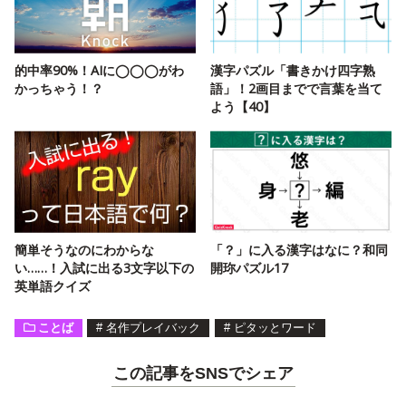
的中率90%！AIに◯◯◯がわ
漢字パズル「書きかけ四字熟
かっちゃう！？
語」！2画目までで言葉を当て
よう【40】
簡単そうなのにわからな
「？」に入る漢字はなに？和同
い……！入試に出る3文字以下の
開珎パズル17
英単語クイズ
ことば
#
名作プレイバック
#
ピタッとワード
この記事をSNSでシェア