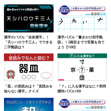
漢字のパズル「合体漢字」！
漢字パズル「書きかけ四字熟
「天シハロウ干三人」でできる
語」！2画目までで言葉を当て
二字熟語は？
よう【106】
「皿」の音読みは？「音読みを
「？」に入る漢字はなに？和同
知らない漢字」クイズ
開珎パズル169