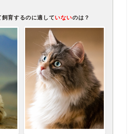
て飼育するのに適して
いない
のは？