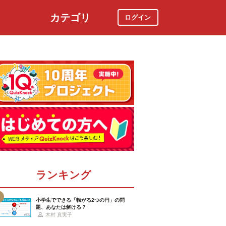
カテゴリ
ログイン
社会
スポーツ
時事ニュース
特集
ランキング
小学生でできる「転がる2つの円」の問
題、あなたは解ける？
木村 真実子