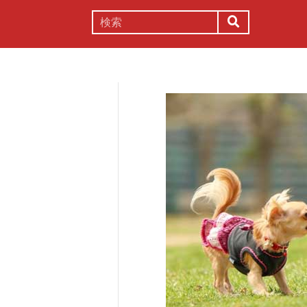
謎解き
コラム
常識
理系