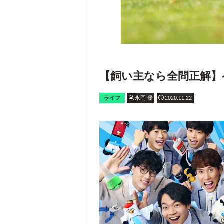
【飼い主なら全問正解】
ライフ
永岡 優
2020.11.22