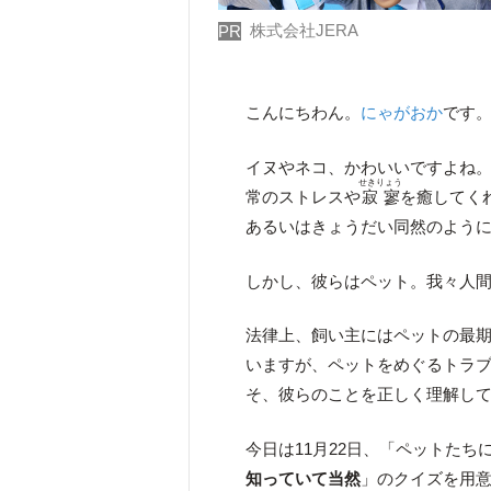
株式会社JERA
PR
こんにちわん。
にゃがおか
です
イヌやネコ、かわいいですよね。
せきりょう
常のストレスや
寂寥
を癒してく
あるいはきょうだい同然のよう
しかし、彼らはペット。我々人
法律上、飼い主にはペットの最
いますが、ペットをめぐるトラ
そ、彼らのことを正しく理解し
今日は11月22日、「ペットた
知っていて当然
」のクイズを用