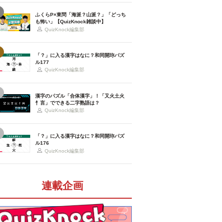
ふくらP×東問「海派？山派？」「どっち
も怖い」【QuizKnock雑談中】
QuizKnock編集部
「？」に入る漢字はなに？和同開珎パズ
ル177
QuizKnock編集部
漢字のパズル「合体漢字」！「又火土火
忄言」でできる二字熟語は？
QuizKnock編集部
「？」に入る漢字はなに？和同開珎パズ
ル176
QuizKnock編集部
連載企画