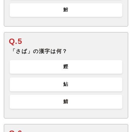
鮒
Q.5
「さば」の漢字は何？
鰹
鮎
鯖