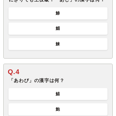
鯵
鯔
鰊
Q.4
「あわび」の漢字は何？
鱚
鮑