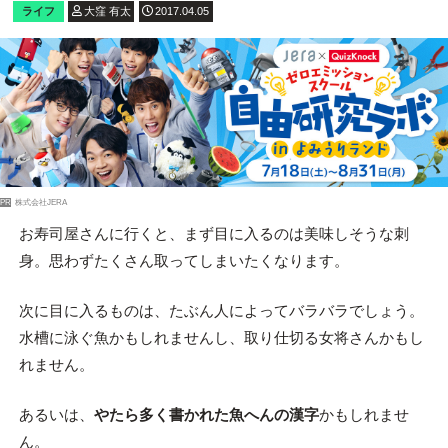
ライフ
大窪 有太
2017.04.05
PR
株式会社JERA
お寿司屋さんに行くと、まず目に入るのは美味しそうな刺
身。思わずたくさん取ってしまいたくなります。
次に目に入るものは、たぶん人によってバラバラでしょう。
水槽に泳ぐ魚かもしれませんし、取り仕切る女将さんかもし
れません。
あるいは、
やたら多く書かれた魚へんの漢字
かもしれませ
ん。