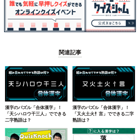
関連記事
漢字のパズル「合体漢字」！
漢字のパズル「合体漢字」！
「天シハロウ干三人」でできる
「又火土火忄言」でできる二字
二字熟語は？
熟語は？