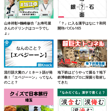
山本祥彰×鶴崎修功「お寿司屋
「？」に入る漢字はなに？和同
さんのドリンクはコーラでし
開珎パズル165
ょ」
流行語大賞のノミネート語が発
地下鉄はどうやって掘る？地下
表！「エペジーーン」ってなん
鉄博物館のプロに深掘り取材し
のこと？
てきた