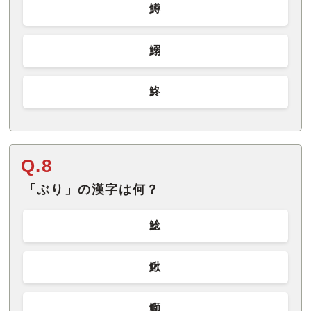
鱒
鰯
鮗
Q.8
「ぶり」の漢字は何？
鯰
鰍
鰤