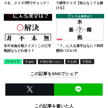
スを、クイズ3問でチェック！
で雑学クイズ【知らなくても解
ける】
非不未無分類クイズ！この三字
「？」に入る漢字はなに？和同
熟語ならどれ使う？
開珎パズル16
ライフ
#
quiz
#
肉が食べたい
#
お肉
#
別名
この記事をSNSでシェア
この記事を書いた人