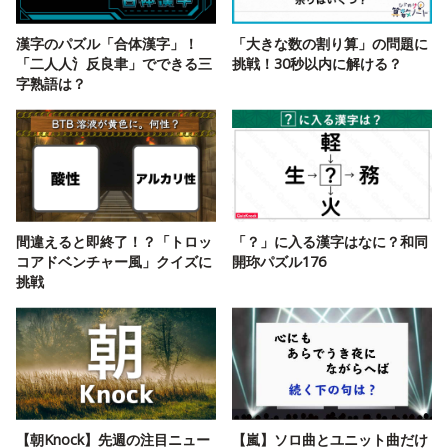
漢字のパズル「合体漢字」！
「大きな数の割り算」の問題に
「二人人氵反良聿」でできる三
挑戦！30秒以内に解ける？
字熟語は？
間違えると即終了！？「トロッ
「？」に入る漢字はなに？和同
コアドベンチャー風」クイズに
開珎パズル176
挑戦
【朝Knock】先週の注目ニュー
【嵐】ソロ曲とユニット曲だけ