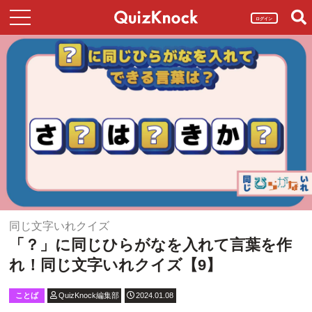
ログイン
同じ文字いれクイズ
「？」に同じひらがなを入れて言葉を作
れ！同じ文字いれクイズ【9】
ことば
QuizKnock編集部
2024.01.08