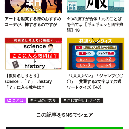
アートを鑑賞する際のおすすめ
4つの漢字が合体！元のことば
コーデが、怖すぎるのですが
を当てよ【ギュギュッと四字熟
語】18
【教科名しりとり】
「〇〇〇ペン」「ジャンプ〇〇
science→「？」→history
〇」←共通する3文字は？共通
「？」に入る教科は？
ワードクイズ【43】
ことば
#
今日のパズル
#
同じ文字いれクイズ
この記事をSNSでシェア