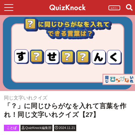
ログイン
同じ文字いれクイズ
「？」に同じひらがなを入れて言葉を作
れ！同じ文字いれクイズ【27】
ことば
QuizKnock編集部
2024.11.21