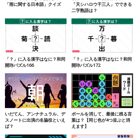
「雨に関する日本語」クイズ
「天シハロウ干三人」でできる
二字熟語は？
「？」に入る漢字はなに？和同
「？」に入る漢字はなに？和同
開珎パズル166
開珎パズル172
いだてん、アンナチュラル、デ
ボールを消して、最後に残る言
スノートに出演の名脇役といえ
葉は？【同じ色が4つ並ぶと消
ば？
えます】