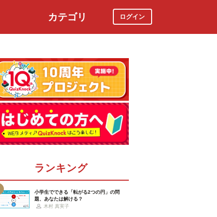
カテゴリ
ログイン
社会
スポーツ
時事ニュース
特集
ランキング
小学生でできる「転がる2つの円」の問
題、あなたは解ける？
木村 真実子