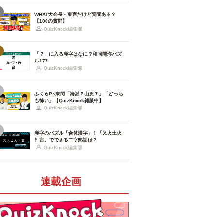
WHAT大会長・東言だけど質問ある？
【100の質問】
QuizKnock編集部
「？」に入る漢字はなに？和同開珎パズ
ル177
QuizKnock編集部
ふくらP×東問「海派？山派？」「どっち
も怖い」【QuizKnock雑談中】
QuizKnock編集部
漢字のパズル「合体漢字」！「又火土火
忄言」でできる二字熟語は？
QuizKnock編集部
連載企画