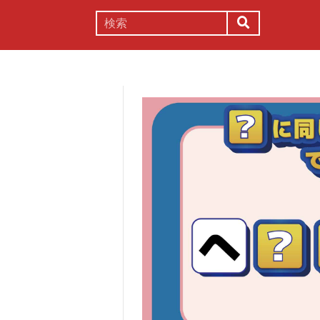
謎解き
コラム
常識
理系