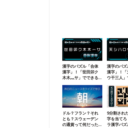
漢字のパズル「合体
漢字のパズ
漢字」！「世田卯ク
漢字」！「
木木灬サ」でできる
ウ干三人」
三字熟語は？
二字熟語は
ドル？フラン？それ
9分割され
とも？スウェーデン
字を当てろ
の通貨って何だった
ラ漢字パズ