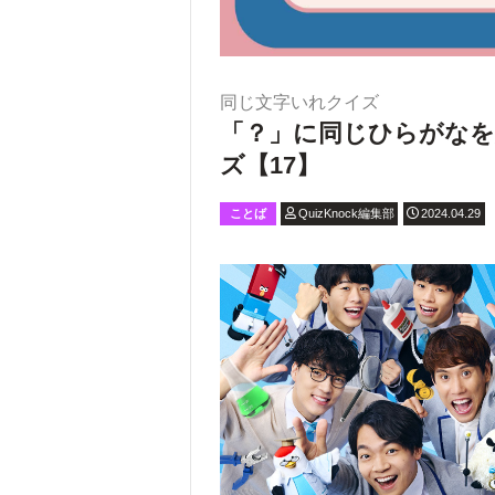
同じ文字いれクイズ
「？」に同じひらがなを
ズ【17】
ことば
QuizKnock編集部
2024.04.29