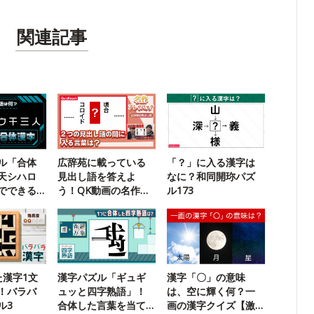
関連記事
ル「合体
広辞苑に載っている
「？」に入る漢字は
天シハロ
見出し語を答えよ
なに？和同開珎パズ
でできる
う！QK動画の名作ク
ル173
？
イズに挑戦
た漢字1文
漢字パズル「ギュギ
漢字「〇」の意味
！バラバ
ュッと四字熟語」！
は、空に輝く何？一
ル3
合体した言葉を当て
画の漢字クイズ【激