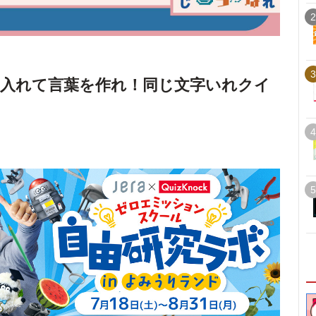
2
3
入れて言葉を作れ！同じ文字いれクイ
4
5