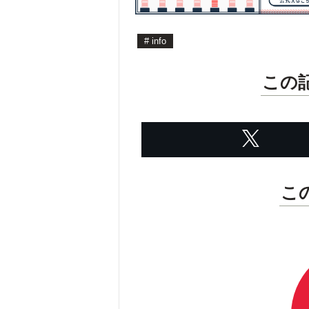
#
info
この
こ