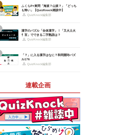
ふくらP×東問「海派？山派？」「どっち
も怖い」【QuizKnock雑談中】
QuizKnock編集部
漢字のパズル「合体漢字」！「又火土火
忄言」でできる二字熟語は？
QuizKnock編集部
「？」に入る漢字はなに？和同開珎パズ
ル176
QuizKnock編集部
連載企画