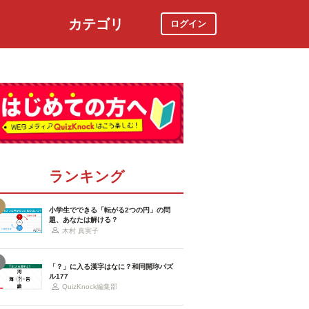
カテゴリ
ログイン
社会
スポーツ
時事ニュース
特集
ランキング
小学生でできる「転がる2つの円」の問
題、あなたは解ける？
木村 真実子
「？」に入る漢字はなに？和同開珎パズ
ル177
QuizKnock編集部