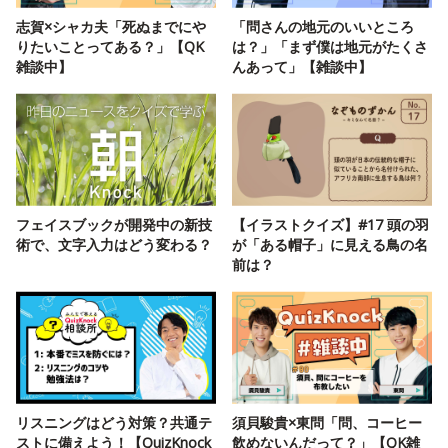
志賀×シャカ夫「死ぬまでにや
「問さんの地元のいいところ
りたいことってある？」【QK
は？」「まず僕は地元がたくさ
雑談中】
んあって」【雑談中】
フェイスブックが開発中の新技
【イラストクイズ】#17 頭の羽
術で、文字入力はどう変わる？
が「ある帽子」に見える鳥の名
前は？
リスニングはどう対策？共通テ
須貝駿貴×東問「問、コーヒー
ストに備えよう！【QuizKnock
飲めないんだって？」【QK雑