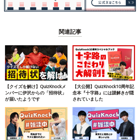
関連記事
【クイズを解け】QuizKnockメ
【大公開】QuizKnock10周年記
ンバーに伊沢からの「招待状」
念本『十字路』には謎解きが隠
が届いたようです
されていました