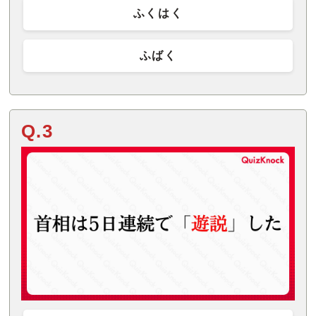
ふくはく
ふばく
Q.3