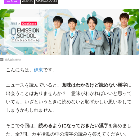
ことば
伊東
2023.05.23
PR
株式会社JERA
こんにちは、
伊東
です。
ニュースを読んでいると、
意味はわかるけど読めない漢字
に
出会うことはありませんか？ 意味がわかればいいと思って
いても、いざというときに読めないと恥ずかしい思いをして
しまうかもしれません。
そこで今回は、
読めるようになっておきたい漢字
を集めまし
た。全7問、カギ括弧の中の漢字の読みを答えてください。