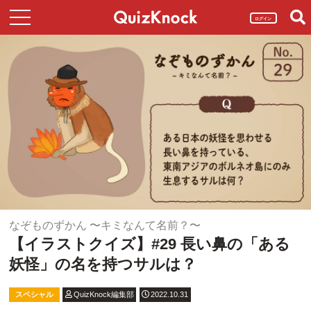
ログイン
なぞものずかん 〜キミなんて名前？〜
【イラストクイズ】#29 長い鼻の「ある
妖怪」の名を持つサルは？
スペシャル
QuizKnock編集部
2022.10.31