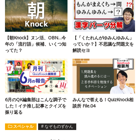
【朝Knock】ヌン活、OBN…今
【「くたれんがゆみんゆみん」
年の「流行語」候補、いくつ知
っていか？】不思議な問題文を
ってた？
解読セヨ
6月のQK編集部はこんな調子で
みんなで答える！QuizKnock相
した！イチ推し記事とクイズを
談所 File.04
振り返る
スペシャル
#
なぞものずかん