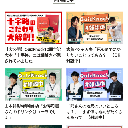
【大公開】QuizKnock10周年記
志賀×シャカ夫「死ぬまでにや
念本『十字路』には謎解きが隠
りたいことってある？」【QK
されていました
雑談中】
山本祥彰×鶴崎修功「お寿司屋
「問さんの地元のいいところ
さんのドリンクはコーラでし
は？」「まず僕は地元がたくさ
ょ」
んあって」【雑談中】