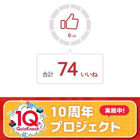
74
合計
いいね