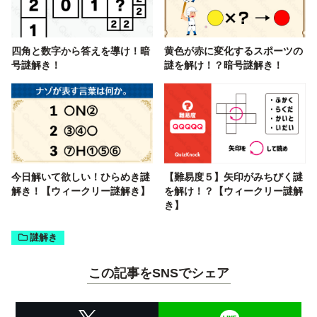
四角と数字から答えを導け！暗
黄色が赤に変化するスポーツの
号謎解き！
謎を解け！？暗号謎解き！
今日解いて欲しい！ひらめき謎
【難易度５】矢印がみちびく謎
解き！【ウィークリー謎解き】
を解け！？【ウィークリー謎解
き】
謎解き
この記事をSNSでシェア