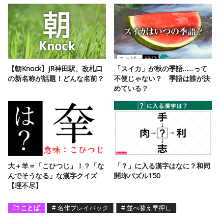
【朝Knock】JR神田駅、改札口
「スイカ」が秋の季語……って
の新名称が話題！どんな名前？
不便じゃない？ 季語は誰が決
めている？
大＋羊＝「こひつじ」！？「な
「？」に入る漢字はなに？和同
んでそうなる」な漢字クイズ
開珎パズル150
【理不尽】
ことば
#
名作プレイバック
#
並べ替え早押し