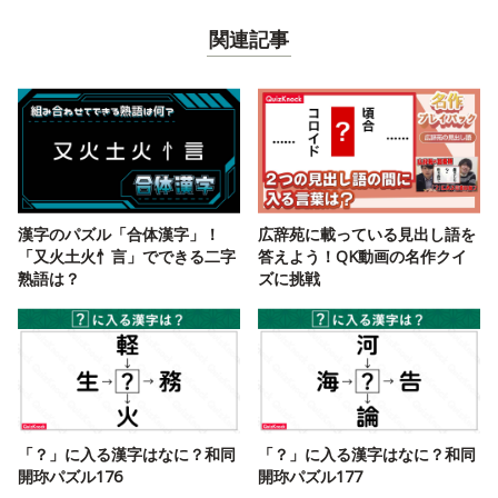
関連記事
漢字のパズル「合体漢字」！
広辞苑に載っている見出し語を
「又火土火忄言」でできる二字
答えよう！QK動画の名作クイ
熟語は？
ズに挑戦
「？」に入る漢字はなに？和同
「？」に入る漢字はなに？和同
開珎パズル176
開珎パズル177