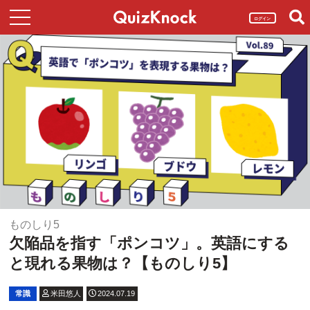
ログイン
ものしり5
欠陥品を指す「ポンコツ」。英語にする
と現れる果物は？【ものしり5】
常識
米田悠人
2024.07.19