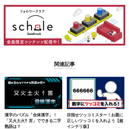
関連記事
漢字のパズル「合体漢字」！
目指せツッコミスター！お題に
「又火土火忄言」でできる二字
正しいツッコミを入れよう【超
熟語は？
インテリ版】