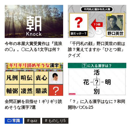
今年の本屋大賞受賞作は『流浪
「千円札の顔」野口英世の前は
の〇』。〇に入る1文字は何？
誰？覚えてますか「ひとつ前」
クイズ
全問正解を目指せ！ギリギリ読
「？」に入る漢字はなに？和同
めそうな漢字7選
開珎パズル25
常識
#
quiz
#
ものしり5