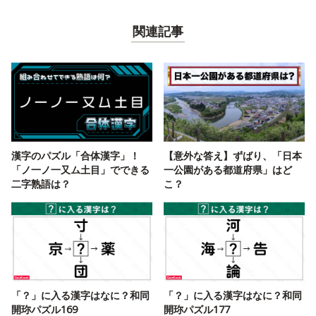
関連記事
漢字のパズル「合体漢字」！
【意外な答え】ずばり、「日本
「ノ一ノ一又ム土目」でできる
一公園がある都道府県」はど
二字熟語は？
こ？
「？」に入る漢字はなに？和同
「？」に入る漢字はなに？和同
開珎パズル169
開珎パズル177