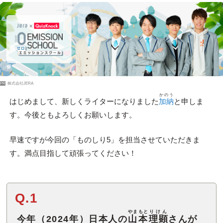
PR
株式会社JERA
かのう
はじめまして、新しくライターになりました
加納
と申しま
す。今後ともよろしくお願いします。
早速ですが今回の「ものしり5」を担当させていただきま
す。満点目指して頑張ってください！
Q.1
やまもと
りけん
今年（2024年）日本人の
山本
理顕
さんが