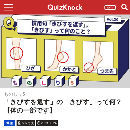
ログイン
ものしり5
「きびすを返す」の「きびす」って何？
【体の一部です】
常識
シャカ夫
2023.03.24