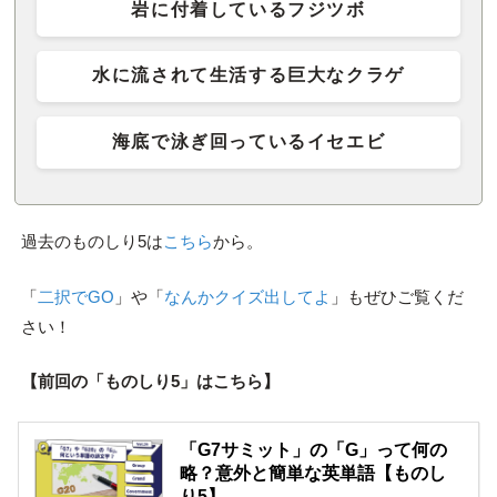
岩に付着しているフジツボ
水に流されて生活する巨大なクラゲ
海底で泳ぎ回っているイセエビ
過去のものしり5は
こちら
から。
「
二択でGO
」や「
なんかクイズ出してよ
」もぜひご覧くだ
さい！
【前回の「ものしり5」はこちら】
「G7サミット」の「G」って何の
略？意外と簡単な英単語【ものし
り5】