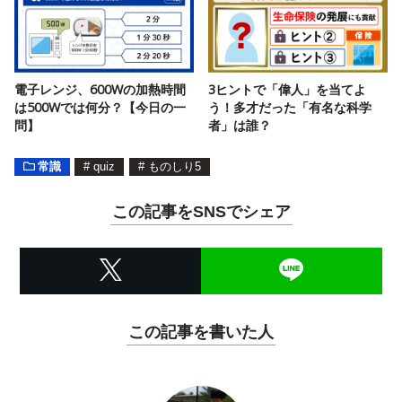
電子レンジ、600Wの加熱時間
3ヒントで「偉人」を当てよ
は500Wでは何分？【今日の一
う！多才だった「有名な科学
問】
者」は誰？
常識
#
quiz
#
ものしり5
この記事をSNSでシェア
この記事を書いた人