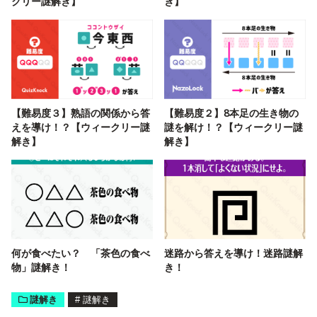
クリー謎解き】
き】
【難易度３】熟語の関係から答
【難易度２】8本足の生き物の
えを導け！？【ウィークリー謎
謎を解け！？【ウィークリー謎
解き】
解き】
何が食べたい？ 「茶色の食べ
迷路から答えを導け！迷路謎解
物」謎解き！
き！
謎解き
#
謎解き