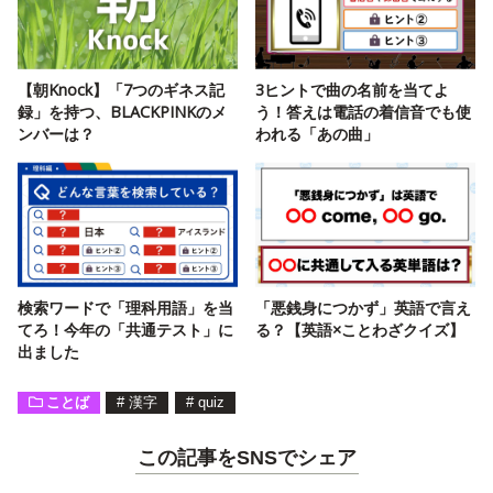
【朝Knock】「7つのギネス記
3ヒントで曲の名前を当てよ
録」を持つ、BLACKPINKのメ
う！答えは電話の着信音でも使
ンバーは？
われる「あの曲」
検索ワードで「理科用語」を当
「悪銭身につかず」英語で言え
てろ！今年の「共通テスト」に
る？【英語×ことわざクイズ】
出ました
ことば
#
漢字
#
quiz
この記事をSNSでシェア