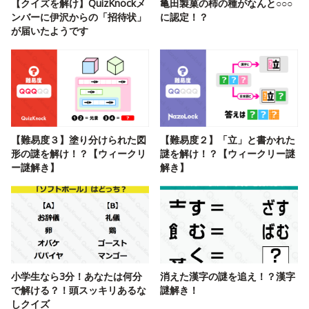
【クイズを解け】QuizKnockメ
亀田製菓の柿の種がなんと○○○
ンバーに伊沢からの「招待状」
に認定！？
が届いたようです
【難易度３】塗り分けられた図
【難易度２】「立」と書かれた
形の謎を解け！？【ウィークリ
謎を解け！？【ウィークリー謎
ー謎解き】
解き】
小学生なら3分！あなたは何分
消えた漢字の謎を追え！？漢字
で解ける？！頭スッキリあるな
謎解き！
しクイズ