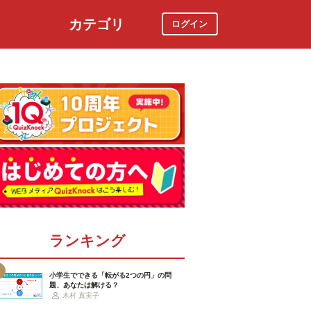
カテゴリ
ログイン
社会
スポーツ
時事ニュース
特集
ランキング
小学生でできる「転がる2つの円」の問
題、あなたは解ける？
木村 真実子