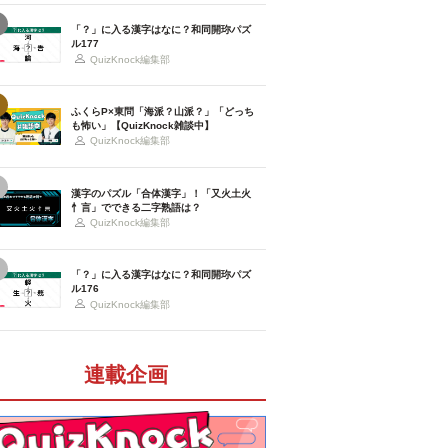
「？」に入る漢字はなに？和同開珎パズ
ル177
QuizKnock編集部
ふくらP×東問「海派？山派？」「どっち
も怖い」【QuizKnock雑談中】
QuizKnock編集部
漢字のパズル「合体漢字」！「又火土火
忄言」でできる二字熟語は？
QuizKnock編集部
「？」に入る漢字はなに？和同開珎パズ
ル176
QuizKnock編集部
連載企画