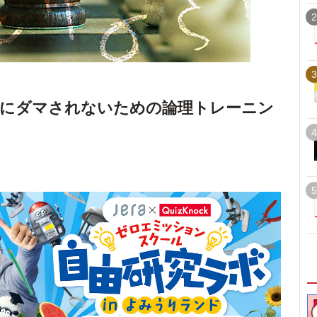
2
3
人にダマされないための論理トレーニン
4
5