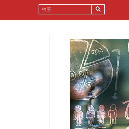
謎解き
コラム
常識
理系