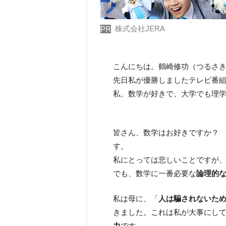
株式会社JERA
PR
こんにちは。鶴崎修功（つるさ
先日私が優勝しましたテレビ番
私、数学が好きで、大学でも理
皆さん、数学はお好きですか？
す。
私にとっては悲しいことですが
でも、数学に一番必要な
論理的
私は母に、「
人は騙されないた
きました。これは私が大事にし
力
です。