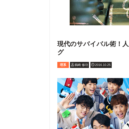
現代のサバイバル術！
グ
理系
鶴崎 修功
2016.10.25