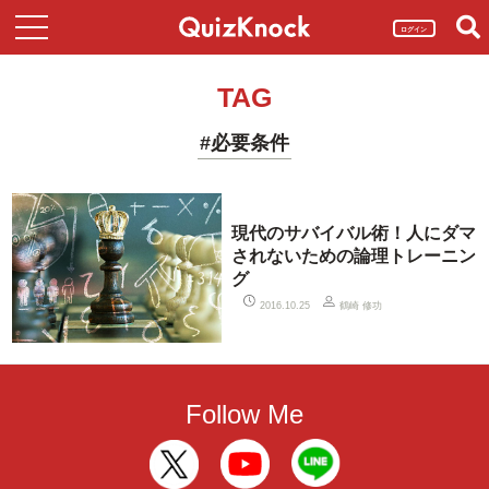
ログイン
TAG
#必要条件
現代のサバイバル術！人にダマ
されないための論理トレーニン
グ
鶴崎 修功
2016.10.25
Follow Me