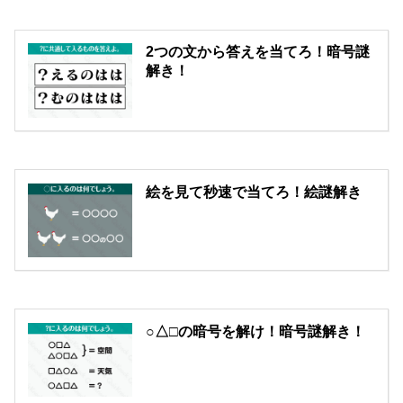
2つの文から答えを当てろ！暗号謎
解き！
絵を見て秒速で当てろ！絵謎解き
○△□の暗号を解け！暗号謎解き！