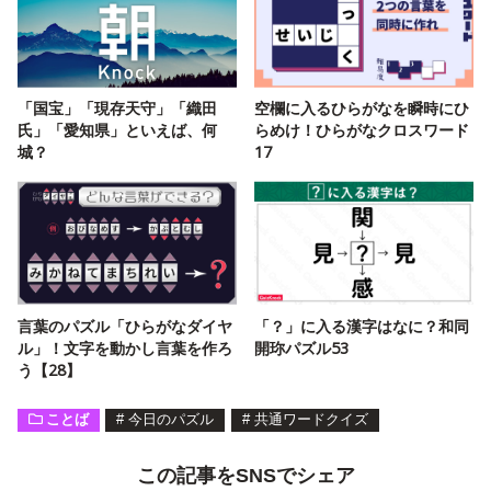
「国宝」「現存天守」「織田
空欄に入るひらがなを瞬時にひ
氏」「愛知県」といえば、何
らめけ！ひらがなクロスワード
城？
17
言葉のパズル「ひらがなダイヤ
「？」に入る漢字はなに？和同
ル」！文字を動かし言葉を作ろ
開珎パズル53
う【28】
ことば
#
今日のパズル
#
共通ワードクイズ
この記事をSNSでシェア