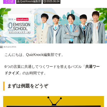
ことば
QuizKnock編集部
2025.06.04
PR
株式会社JERA
こんにちは、QuizKnock編集部です。
6つの言葉に共通してつくワードを答えるパズル「
共通ワー
ドクイズ
」のお時間です。
まずは例題をどうぞ