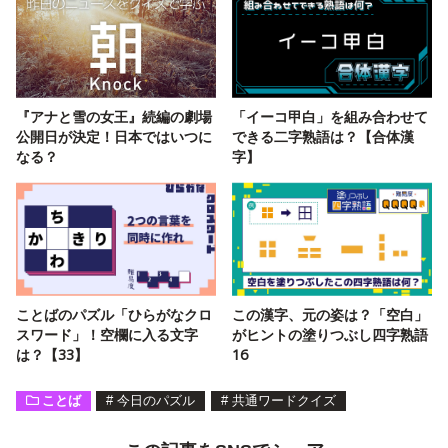
『アナと雪の女王』続編の劇場
「イーコ甲白」を組み合わせて
公開日が決定！日本ではいつに
できる二字熟語は？【合体漢
なる？
字】
ことばのパズル「ひらがなクロ
この漢字、元の姿は？「空白」
スワード」！空欄に入る文字
がヒントの塗りつぶし四字熟語
は？【33】
16
ことば
#
今日のパズル
#
共通ワードクイズ