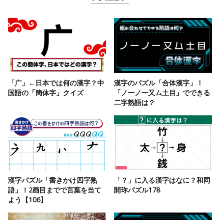
「广」←日本では何の漢字？中
漢字のパズル「合体漢字」！
国語の「簡体字」クイズ
「ノ一ノ一又ム土目」でできる
二字熟語は？
漢字パズル「書きかけ四字熟
「？」に入る漢字はなに？和同
語」！2画目までで言葉を当て
開珎パズル178
よう【106】