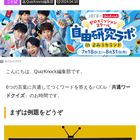
ことば
QuizKnock編集部
2024.04.18
PR
株式会社JERA
こんにちは、QuizKnock編集部です。
6つの言葉に共通してつくワードを答えるパズル「
共通ワー
ドクイズ
」のお時間です。
まずは例題をどうぞ